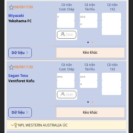
Cả trận
Cả trận
Cả trận
H
08/08
17:00
Cược Chấp
Tài/Xỉu
1X2
Cượ
Miyazaki
2.51
0.88
0.89
0
2/2.5
0
Yokohama FC
2.73
-0.96
-0.99
U
3.15
2564
Kèo khác
Dữ liệu
Cả trận
Cả trận
Cả trận
H
08/08
17:30
Cược Chấp
Tài/Xỉu
1X2
Cượ
Sagan Tosu
2.12
0.82
-0.93
0/0.5
2/2.5
0/0.5
Ventforet Kofu
3.50
-0.89
0.83
U
3.09
2949
Kèo khác
Dữ liệu
NPL WESTERN AUSTRALIA ÚC