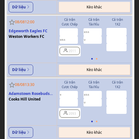
Kèo khác
Dữ liệu
Cả trận
Cả trận
Cả trận
H
08/08
12:00
Cược Chấp
Tài/Xỉu
1X2
Cượ
Edgeworth Eagles FC
2.52
0.80
0.81
3/3.5
0
Weston Workers FC
2.18
-0.98
0.99
0/0.5
U
3.50
2011
Kèo khác
Dữ liệu
Cả trận
Cả trận
Cả trận
H
08/08
13:30
Cược Chấp
Tài/Xỉu
1X2
Cượ
Adamstown Rosebuds
2.35
0.91
0.85
0
3/3.5
0
FC
Cooks Hill United
2.35
0.91
0.95
U
3.45
2093
Kèo khác
Dữ liệu