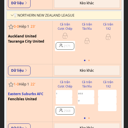
Kèo khác
Dữ liệu
NORTHERN NEW ZEALAND LEAGUE
Cả trận
Cả trận
Cả trận
0
-
0
Hiệp 1
23
'
Cược Chấp
Tài/Xỉu
1X2
Cư
Auckland United
0/0.5
Tauranga City United
2171
Kèo khác
Dữ liệu
Cả trận
Cả trận
Cả trận
1
-
0
Hiệp 1
22
'
Cược Chấp
Tài/Xỉu
1X2
Cư
1.09
Eastern Suburbs AFC
0.88
0.94
1
3/3.5
0/0.5
Fencibles United
14.00
0.92
0.86
U
6.10
2568
Kèo khác