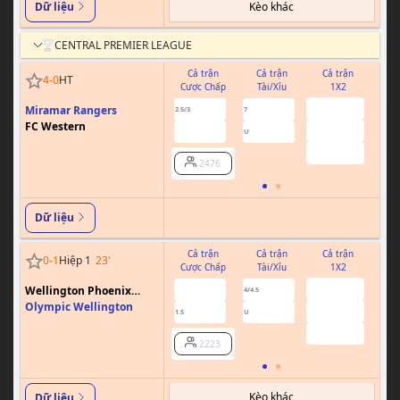
Kèo khác
Dữ liệu
CENTRAL PREMIER LEAGUE
Cả trận
Cả trận
Cả trận
4
-
0
HT
Cược Chấp
Tài/Xỉu
1X2
Cư
1.01
Miramar Rangers
0.98
0.79
2.5/3
7
FC Western
26.00
0.82
-0.99
U
8.60
2476
Dữ liệu
Cả trận
Cả trận
Cả trận
0
-
1
Hiệp 1
23
'
Cược Chấp
Tài/Xỉu
1X2
Cư
12.50
Wellington Phoenix
0.84
0.98
4/4.5
Reserve
Olympic Wellington
1.08
0.96
0.82
1.5
U
0.5
6.90
2223
Kèo khác
Dữ liệu