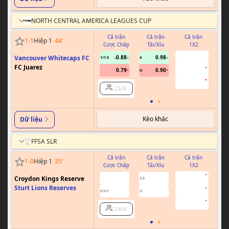
NORTH CENTRAL AMERICA LEAGUES CUP
Cả trận
Cả trận
Cả trận
1
-
1
Hiệp 1
44
'
Cược Chấp
Tài/Xỉu
1X2
Cư
1.40
Vancouver Whitecaps FC
-0.88
0.98
1/1.5
4
0/0.5
FC Juarez
8.40
0.79
0.90
U
3.76
2324
Kèo khác
Dữ liệu
FFSA SLR
Cả trận
Cả trận
Cả trận
1
-
0
Hiệp 1
35
'
Cược Chấp
Tài/Xỉu
1X2
Cư
2.06
Croydon Kings Reserve
0.82
0.77
3.5
Sturt Lions Reserves
2.96
0.98
-0.97
0.5/1
U
3.04
2464