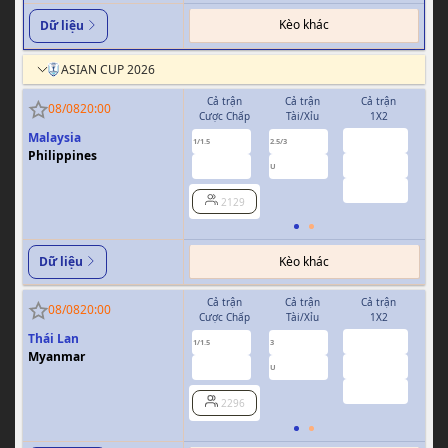
Kèo khác
Dữ liệu
ASIAN CUP 2026
Cả trận
Cả trận
Cả trận
H
08/08
20:00
Cược Chấp
Tài/Xỉu
1X2
Cượ
Malaysia
1.37
0.95
0.87
1/1.5
2.5/3
0.5
Philippines
5.40
0.81
0.89
U
3.84
2129
Kèo khác
Dữ liệu
Cả trận
Cả trận
Cả trận
H
08/08
20:00
Cược Chấp
Tài/Xỉu
1X2
Cượ
Thái Lan
1.30
0.81
0.94
1/1.5
3
0.5/1
Myanmar
6.00
0.95
0.82
U
4.18
2296