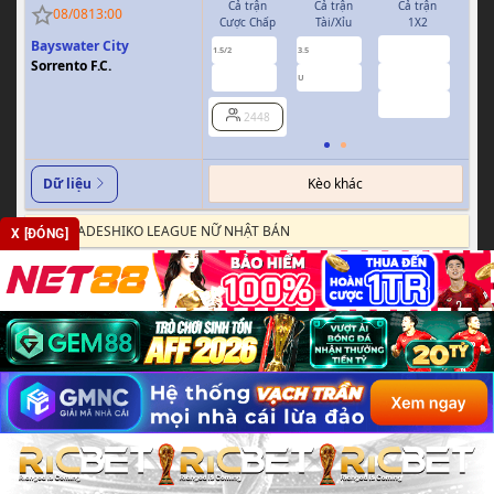
Cả trận
Cả trận
Cả trận
H
08/08
13:00
Cược Chấp
Tài/Xỉu
1X2
Cượ
Bayswater City
1.23
0.90
0.98
1.5/2
3.5
0.5/1
Sorrento F.C.
7.10
0.92
0.82
U
5.20
2448
Kèo khác
Dữ liệu
NADESHIKO LEAGUE NỮ NHẬT BẢN
X [ĐÓNG]
Cả trận
Cả trận
Cả trận
H
08/08
14:00
Cược Chấp
Tài/Xỉu
1X2
Cượ
Nữ Setagaya Sfida
1.93
0.93
0.83
0.5
2.5
0/0.5
Nữ Yokohama FC
3.12
0.85
0.95
U
Seagulls
3.01
2422
Kèo khác
Dữ liệu
NPL QUEENSLAND ÚC