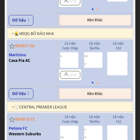
2715
Kèo khác
Dữ liệu
VĐQG BỒ ĐÀO NHA
Cả trận
Cả trận
Cả trận
H
08/08
21:30
Cược Chấp
Tài/Xỉu
1X2
Cượ
Maritimo
2.36
0.80
-0.97
0
2.5
0
Casa Pia AC
2.77
-0.89
0.85
U
3.15
2959
Kèo khác
Dữ liệu
CENTRAL PREMIER LEAGUE
Cả trận
Cả trận
Cả trận
H
08/08
10:15
Cược Chấp
Tài/Xỉu
1X2
Cượ
Petone FC
3.27
0.94
0.84
3
Western Suburbs
1.82
0.82
0.92
0.5
U
0/0.5