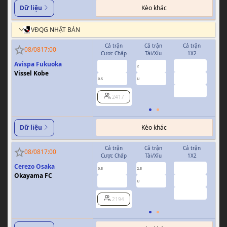
Kèo khác
Dữ liệu
VĐQG NHẬT BẢN
Cả trận
Cả trận
Cả trận
H
08/08
17:00
Cược Chấp
Tài/Xỉu
1X2
Cượ
Avispa Fukuoka
4.01
0.94
0.98
2
Vissel Kobe
1.98
0.98
0.92
0.5
U
0/0.5
3.06
2417
Kèo khác
Dữ liệu
Cả trận
Cả trận
Cả trận
H
08/08
17:00
Cược Chấp
Tài/Xỉu
1X2
Cượ
Cerezo Osaka
1.98
0.98
0.91
0.5
2.5
0/0.5
Okayama FC
3.59
0.94
0.99
U
3.37
2194