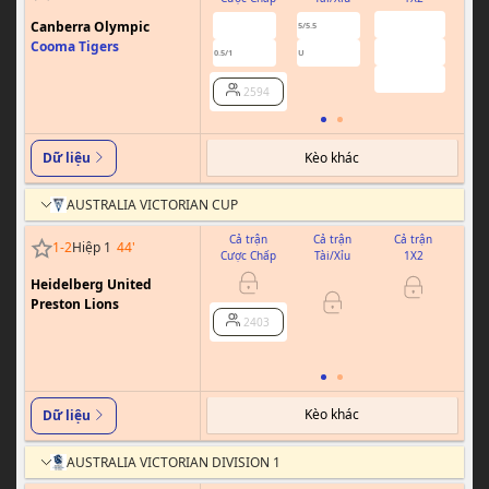
2.12
Canberra Olympic
0.79
-0.94
5/5.5
0
Cooma Tigers
3.24
-0.95
0.76
0.5/1
U
2.93
2594
Kèo khác
Dữ liệu
AUSTRALIA VICTORIAN CUP
Cả trận
Cả trận
Cả trận
1
-
2
Hiệp 1
44
'
Cược Chấp
Tài/Xỉu
1X2
Cư
Heidelberg United
0
Preston Lions
2403
Kèo khác
Dữ liệu
AUSTRALIA VICTORIAN DIVISION 1