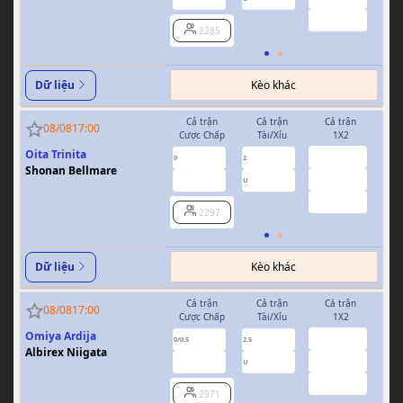
3.21
2285
Kèo khác
Dữ liệu
Cả trận
Cả trận
Cả trận
H
08/08
17:00
Cược Chấp
Tài/Xỉu
1X2
Cượ
Oita Trinita
2.92
-0.89
0.82
0
2
0
Shonan Bellmare
2.51
0.82
-0.92
U
3.12
2297
Kèo khác
Dữ liệu
Cả trận
Cả trận
Cả trận
H
08/08
17:00
Cược Chấp
Tài/Xỉu
1X2
Cượ
Omiya Ardija
2.25
0.94
0.98
0/0.5
2.5
0
Albirex Niigata
3.16
0.98
0.92
U
3.33
2971