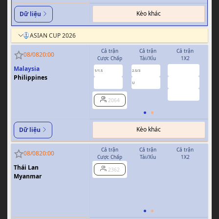
Kèo khác
Dữ liệu
ASIAN CUP 2026
Cả trận
Cả trận
Cả trận
H
08/08
20:00
Cược Chấp
Tài/Xỉu
1X2
Cượ
Malaysia
1.39
0.93
0.88
1/1.5
2.5/3
Philippines
6.20
0.91
0.94
U
4.14
2064
Kèo khác
Dữ liệu
Cả trận
Cả trận
Cả trận
H
08/08
20:00
Cược Chấp
Tài/Xỉu
1X2
Cượ
Thái Lan
2362
0.5
Myanmar