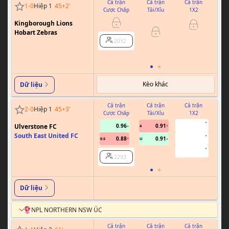
Cả trận
Cả trận
Cả trận
1
-
0
Hiệp 1
45+2
'
Cược Chấp
Tài/Xỉu
1X2
Cư
Kingborough Lions
0
Hobart Zebras
2032
Kèo khác
Dữ liệu
Cả trận
Cả trận
Cả trận
2
-
0
Hiệp 1
45+3
'
Cược Chấp
Tài/Xỉu
1X2
Cư
1.25
Ulverstone FC
0.96
0.91
4
0
South East United FC
8.20
0.88
0.91
0.5
U
4.97
2293
Dữ liệu
NPL NORTHERN NSW ÚC
Cả trận
Cả trận
Cả trận