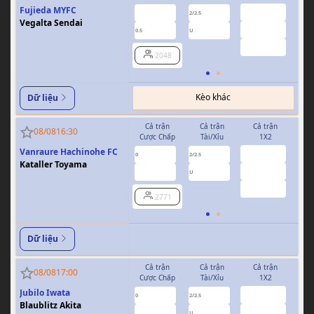
Fujieda MYFC
3.54
0.82
0.93
2/2.5
Vegalta Sendai
2.11
-0.89
0.97
0.5
U
0/0.5
3.29
2048
Kèo khác
Dữ liệu
Cả trận
Cả trận
Cả trận
H
08/08
16:30
Cược Chấp
Tài/Xỉu
1X2
Cượ
Vanraure Hachinohe FC
2.94
-0.87
0.92
0
2/2.5
0
Kataller Toyama
2.47
0.80
0.98
U
3.16
2771
Dữ liệu
Cả trận
Cả trận
Cả trận
H
08/08
17:00
Cược Chấp
Tài/Xỉu
1X2
Cượ
Jubilo Iwata
2.51
0.84
0.95
0
2/2.5
0
Blaublitz Akita
2.85
-0.92
0.95
U