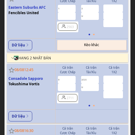
Cược Chấp
Tài/Xỉu
1X2
Cượ
Eastern Suburbs AFC
1.44
0.80
0.90
1
3
0.5
Fencibles United
4.91
0.96
0.86
U
3.91
2563
Kèo khác
Dữ liệu
HẠNG 2 NHẬT BẢN
Cả trận
Cả trận
Cả trận
H
08/08
12:45
Cược Chấp
Tài/Xỉu
1X2
Cượ
Consadole Sapporo
2.75
-0.98
0.96
0
2/2.5
Tokushima Vortis
2.59
0.90
0.94
U
3.20
2711
Dữ liệu
Cả trận
Cả trận
Cả trận
H
08/08
16:30
Cược Chấp
Tài/Xỉu
1X2
Cượ