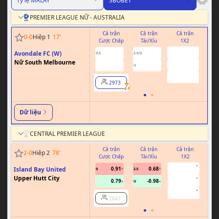
Tỷ lệ MALAY
SBOBET
PREMIER LEAGUE NỮ - AUSTRALIA
Cả trận
Cả trận
Cả trận
H
0
-
0
Hiệp 1
17
'
Cược Chấp
Tài/Xỉu
1X2
Cư
2.00
Avondale FC (W)
1.00
0.84
0.5
2.5/3
0/0.5
Nữ South Melbourne
3.01
0.80
0.96
U
3.13
2973
Dữ liệu
CENTRAL PREMIER LEAGUE
Cả trận
Cả trận
Cả trận
2
-
0
Hiệp 2
78
'
Cược Chấp
Tài/Xỉu
1X2
Cư
1.01
Island Bay United
0.91
0.68
0
2.5
Upper Hutt City
44.00
0.79
-0.98
U
7.40
2641