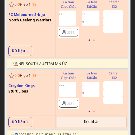
Cả trận
Cả trận
Cả trận
0
-
0
Hiệp 1
19
'
Cược Chấp
Tài/Xỉu
1X2
Cư
1.83
FC Melbourne Srbija
0.83
0.85
0.5
2.5
0/0.5
North Geelong Warriors
3.63
-0.99
0.97
U
3.35
2355
Dữ liệu
NPL SOUTH AUSTRALIAN ÚC
Cả trận
Cả trận
Cả trận
0
-
0
Hiệp 1
13
'
Cược Chấp
Tài/Xỉu
1X2
Cư
2.18
Croydon Kings
1.00
0.85
0/0.5
3
0
Sturt Lions
2.68
0.84
0.97
U
3.44
2884
Kèo khác
Dữ liệu
PREMIER LEAGUE NỮ - AUSTRALIA