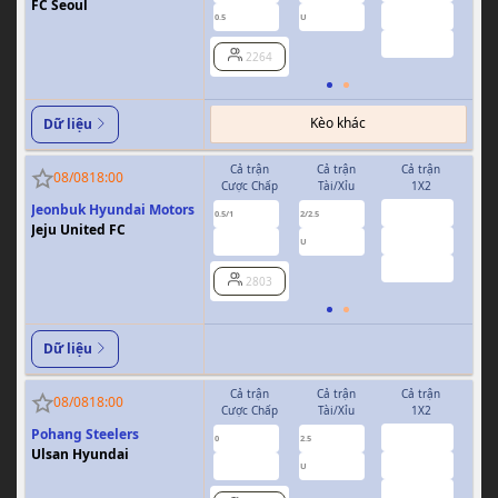
FC Seoul
2.02
-0.98
-0.97
0.5
U
0/0.5
3.37
2264
Kèo khác
Dữ liệu
Cả trận
Cả trận
Cả trận
H
08/08
18:00
Cược Chấp
Tài/Xỉu
1X2
Cượ
Jeonbuk Hyundai Motors
1.79
-0.94
0.82
0.5/1
2/2.5
0/0.5
Jeju United FC
4.34
0.86
-0.92
U
3.43
2803
Dữ liệu
Cả trận
Cả trận
Cả trận
H
08/08
18:00
Cược Chấp
Tài/Xỉu
1X2
Cượ
Pohang Steelers
2.71
-0.96
-0.95
0
2.5
0
Ulsan Hyundai
2.49
0.88
0.85
U
3.20