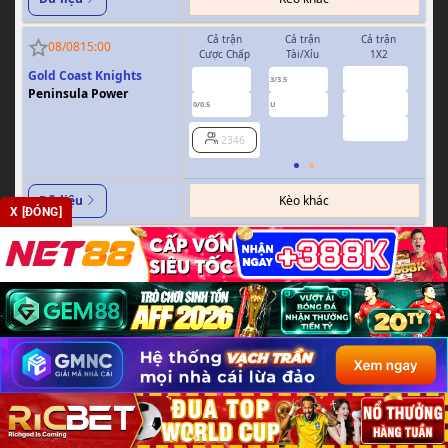
Cả trận
Cả trận
Cả trận
H
08/08
15:00
Cược Chấp
Tài/Xỉu
1X2
Cượ
Gold Coast Knights
2.70
0.86
-0.96
3/3.5
Peninsula Power
2.16
0.98
0.78
0/0.5
U
3.47
2346
Kèo khác
Dữ liệu
X [ĐÓNG]
Cả trận
Cả trận
Cả trận
H
08/08
15:00
Cược Chấp
Tài/Xỉu
1X2
Cượ
Magic United TFA
2.82
1.00
0.89
3.5
Rochedale Rovers
1.95
0.82
0.91
0/0.5
U
0/0.5
3.65
2421
Kèo khác
Dữ liệu
Cả trận
Cả trận
Cả trận
H