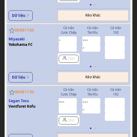
Kèo khác
Dữ liệu
Cả trận
Cả trận
Cả trận
H
08/08
17:00
Cược Chấp
Tài/Xỉu
1X2
Cượ
Miyazaki
2.57
0.89
0.89
0
2/2.5
Yokohama FC
2.76
-0.97
-0.99
U
3.22
2397
Kèo khác
Dữ liệu
Cả trận
Cả trận
Cả trận
H
08/08
17:30
Cược Chấp
Tài/Xỉu
1X2
Cượ
Sagan Tosu
2.12
0.85
-0.93
0/0.5
2/2.5
0/0.5
Ventforet Kofu
3.61
-0.93
0.83
U
3.20
2591