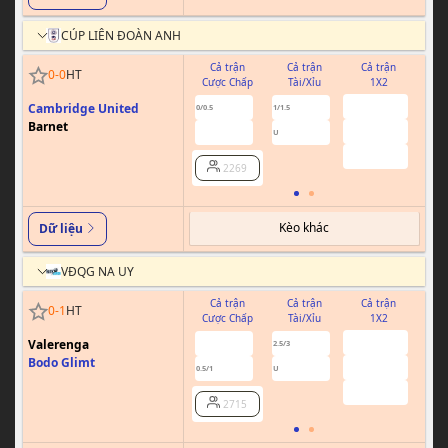
CÚP LIÊN ĐOÀN ANH
Cả trận
Cả trận
Cả trận
0
-
0
HT
Cược Chấp
Tài/Xỉu
1X2
Cư
2.33
Cambridge United
0.98
0.95
0/0.5
1/1.5
Barnet
3.93
0.92
0.93
U
2.39
2269
Kèo khác
Dữ liệu
VĐQG NA UY
Cả trận
Cả trận
Cả trận
0
-
1
HT
Cược Chấp
Tài/Xỉu
1X2
Cư
15.00
Valerenga
0.83
0.94
2.5/3
Bodo Glimt
1.17
-0.91
0.96
0.5/1
U
6.10
2715