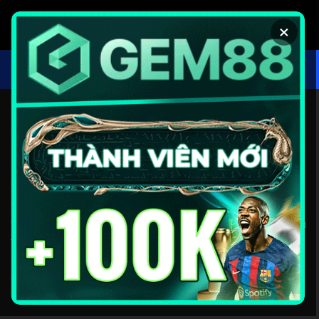
Chuyển
đến
×
nội
dung
XEM BÓNG
SOI KÈO
NOWGOAL – NỀN TẢNG LIVESCORE
BÓNG ĐÁ - LINK TẢI APP T8/2026
Trong bóng đá hiện đại, thông tin và dữ liệu đã trở thành
yếu tố quyết định không kém gì kỹ năng trên sân cỏ. Đối
với giới cá cược, việc nắm bắt thống kê chính xác còn quan
trọng hơn bởi nó ảnh hưởng trực tiếp đến tỷ lệ thắng thua.
Chính vì thế,
nowgoal
được xem là nền tảng thống kê bóng
đá số 1 châu Á, nơi hội tụ tốc độ cập nhật, độ tin cậy và
kho dữ liệu khổng lồ mà ít nền tảng nào sánh kịp.