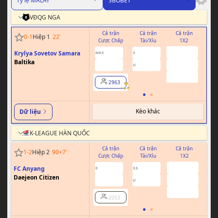
Tỷ lệ MALAY
SBOBET
VĐQG NGA
Cả trận
Cả trận
Cả trận
H
0
-
1
Hiệp 1
22
'
Cược Chấp
Tài/Xỉu
1X2
Cư
5.40
Krylya Sovetov Samara
-0.87
-0.89
0/0.5
3
0
Baltika
1.60
0.80
0.80
U
3.68
2963
Kèo khác
Dữ liệu
K-LEAGUE HÀN QUỐC
Cả trận
Cả trận
Cả trận
1
-
2
Hiệp 2
90+7
'
Cược Chấp
Tài/Xỉu
1X2
Cư
44.00
FC Anyang
0.91
0.38
0
3.5
Daejeon Citizen
1.11
-0.99
0.34
U
6.20
2053