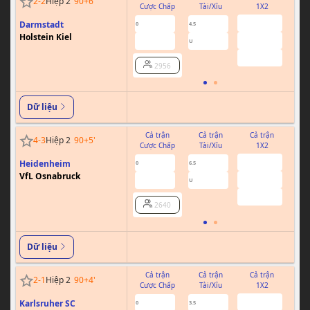
2
-
2
Hiệp 2
90+6
'
Cược Chấp
Tài/Xỉu
1X2
Cư
8.40
Darmstadt
0.81
1.84
0
4.5
Holstein Kiel
9.40
-0.88
0.18
U
1.17
2956
Dữ liệu
Cả trận
Cả trận
Cả trận
4
-
3
Hiệp 2
90+5
'
Cược Chấp
Tài/Xỉu
1X2
Cư
1.10
Heidenheim
0.67
1.22
0
6.5
VfL Osnabruck
55.00
-0.67
0.23
U
6.50
2640
Dữ liệu
Cả trận
Cả trận
Cả trận
2
-
1
Hiệp 2
90+4
'
Cược Chấp
Tài/Xỉu
1X2
Cư
1.21
Karlsruher SC
1.00
-0.67
0
3.5