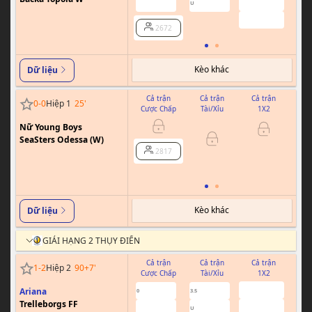
130.00
-0.44
0.14
U
6.30
2672
Kèo khác
Dữ liệu
Cả trận
Cả trận
Cả trận
0
-
0
Hiệp 1
25
'
Cược Chấp
Tài/Xỉu
1X2
Cư
Nữ Young Boys
0.5
SeaSters Odessa (W)
2817
Kèo khác
Dữ liệu
GIẢI HẠNG 2 THỤY ĐIỂN
Cả trận
Cả trận
Cả trận
1
-
2
Hiệp 2
90+7
'
Cược Chấp
Tài/Xỉu
1X2
Cư
60.00
Ariana
0.98
0.56
0
3.5
Trelleborgs FF
1.07
0.86
0.25
U