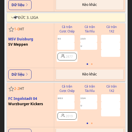
Kèo khác
Dữ liệu
ĐỨC 3. LIGA
Cả trận
Cả trận
Cả trận
1
-
0
HT
Cược Chấp
Tài/Xỉu
1X2
Cư
1.24
MSV Duisburg
-0.98
0.79
0.5
2.5/3
SV Meppen
11.00
0.88
-0.91
U
4.91
2877
Kèo khác
Dữ liệu
Cả trận
Cả trận
Cả trận
2
-
2
HT
Cược Chấp
Tài/Xỉu
1X2
Cư
2.20
FC Ingolstadt 04
0.86
0.94
0/0.5
3.5/4
Wurzburger Kickers
3.54
-0.96
0.94
U
2.74
2019