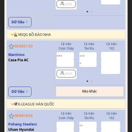
4.50
2028
Dữ liệu
VĐQG BỒ ĐÀO NHA
Cả trận
Cả trận
Cả trận
H
08/08
21:30
Cược Chấp
Tài/Xỉu
1X2
Cượ
Maritimo
2.28
0.94
-0.97
0/0.5
2/2.5
0
Casa Pia AC
3.28
0.98
0.87
U
3.15
2643
Kèo khác
Dữ liệu
K-LEAGUE HÀN QUỐC
Cả trận
Cả trận
Cả trận
H
08/08
18:00
Cược Chấp
Tài/Xỉu
1X2
Cượ
Pohang Steelers
3.54
0.88
-0.94
2.5
Ulsan Hyundai