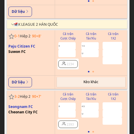
Dữ liệu
K LEAGUE 2 HÀN QUỐC
Cả trận
Cả trận
Cả trận
0
-
1
Hiệp 2
90+8
'
Cược Chấp
Tài/Xỉu
1X2
Cư
60.00
Paju Citizen FC
-0.64
0.12
0
1.5
Suwon FC
1.08
0.63
0.37
U
6.50
2234
Kèo khác
Dữ liệu
Cả trận
Cả trận
Cả trận
3
-
2
Hiệp 2
90+7
'
Cược Chấp
Tài/Xỉu
1X2
Cư
4.67
Seongnam FC
0.62
-0.12
0
4.5
Cheonan City FC
6.40
-0.62
0.43
U
1.36
2393