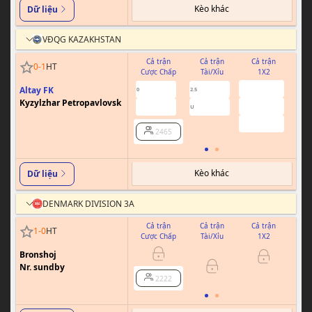
Kèo khác
Dữ liệu
VĐQG KAZAKHSTAN
Cả trận
Cả trận
Cả trận
0
-
1
HT
Cược Chấp
Tài/Xỉu
1X2
Cư
6.80
Altay FK
0.73
-0.95
0
2.5
Kyzylzhar Petropavlovsk
1.48
-0.88
0.77
U
3.35
2465
Kèo khác
Dữ liệu
DENMARK DIVISION 3A
Cả trận
Cả trận
Cả trận
1
-
0
HT
Cược Chấp
Tài/Xỉu
1X2
Cư
Bronshoj
Nr. sundby
2222