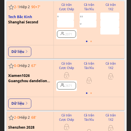
Cả trận
Cả trận
Cả trận
2
-
1
Hiệp 2
90+7
'
Cược Chấp
Tài/Xỉu
1X2
Cư
1.16
Tech Bắc Kinh
-0.28
0.04
0
3.5
Shanghai Second
23.00
0.34
0.31
U
4.08
2071
Dữ liệu
Cả trận
Cả trận
Cả trận
0
-
0
Hiệp 2
67
'
Cược Chấp
Tài/Xỉu
1X2
Cư
Xiamen1026
Guangzhou dandelion
2671
FC
Dữ liệu
Cả trận
Cả trận
Cả trận
2
-
0
Hiệp 2
68
'
Cược Chấp
Tài/Xỉu
1X2
Cư
Shenzhen 2028