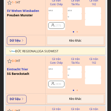
Cả trận
Cả trận
Cả trận
1
-
1
HT
Cược Chấp
Tài/Xỉu
1X2
Cư
2.60
SV Wehen Wiesbaden
-0.83
0.82
0/0.5
3/3.5
Preuben Munster
3.28
0.75
-0.94
U
2.43
2775
Kèo khác
Dữ liệu
ĐỨC REGIONALLIGA SUDWEST
Cả trận
Cả trận
Cả trận
0
-
0
HT
Cược Chấp
Tài/Xỉu
1X2
Cư
1.98
Eintracht Trier
0.79
0.89
0/0.5
2.5
SG Barockstadt
3.25
-0.95
0.93
U
3.23
2830
Kèo khác
Dữ liệu
Cả trận
Cả trận
Cả trận
1
-
0
HT