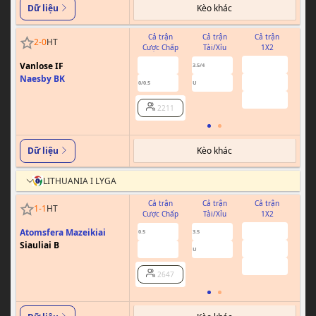
Kèo khác
Dữ liệu
Cả trận
Cả trận
Cả trận
2
-
0
HT
Cược Chấp
Tài/Xỉu
1X2
Cư
1.12
Vanlose IF
0.77
0.96
3.5/4
Naesby BK
10.50
0.93
0.74
0/0.5
U
6.00
2211
Kèo khác
Dữ liệu
LITHUANIA I LYGA
Cả trận
Cả trận
Cả trận
1
-
1
HT
Cược Chấp
Tài/Xỉu
1X2
Cư
1.75
Atomsfera Mazeikiai
0.75
0.74
0.5
3.5
Siauliai B
4.66
0.95
0.96
U
2.74
2647